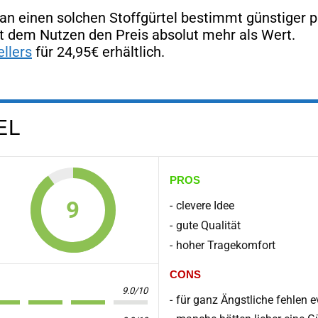
man einen solchen Stoffgürtel bestimmt günstiger p
it dem Nutzen den Preis absolut mehr als Wert.
llers
für 24,95€ erhältlich.
EL
PROS
9
clevere Idee
gute Qualität
hoher Tragekomfort
CONS
9.0/10
für ganz Ängstliche fehlen 