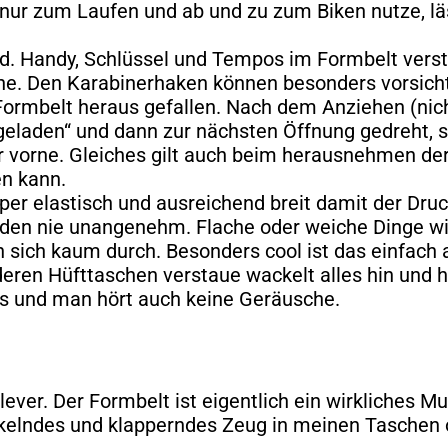
nur zum Laufen und ab und zu zum Biken nutze, lässt
ind. Handy, Schlüssel und Tempos im Formbelt ve
che. Den Karabinerhaken können besonders vorsich
Formbelt heraus gefallen. Nach dem Anziehen (nich
eladen“ und dann zur nächsten Öffnung gedreht, s
 vorne. Gleiches gilt auch beim herausnehmen der
n kann.
super elastisch und ausreichend breit damit der Druc
nden nie unangenehm. Flache oder weiche Dinge 
n sich kaum durch. Besonders cool ist das einfach a
ren Hüfttaschen verstaue wackelt alles hin und h
hts und man hört auch keine Geräusche.
lever. Der Formbelt ist eigentlich ein wirkliches M
ckelndes und klapperndes Zeug in meinen Taschen