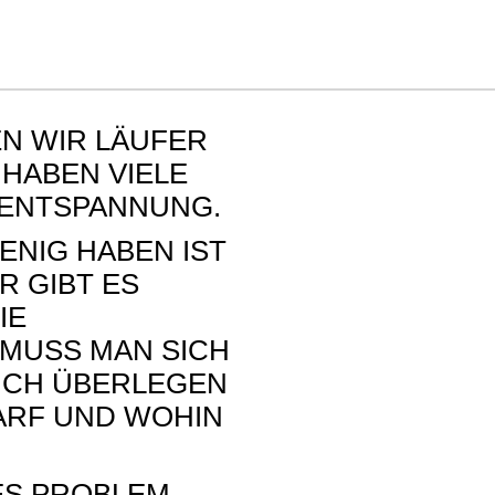
ftipps/Blog
Tests
Lauftools
No Run
N WIR LÄUFER
 HABEN VIELE
L ENTSPANNUNG.
ENIG HABEN IST
R GIBT ES
IE
 MUSS MAN SICH
LICH ÜBERLEGEN
ARF UND WOHIN
ES PROBLEM