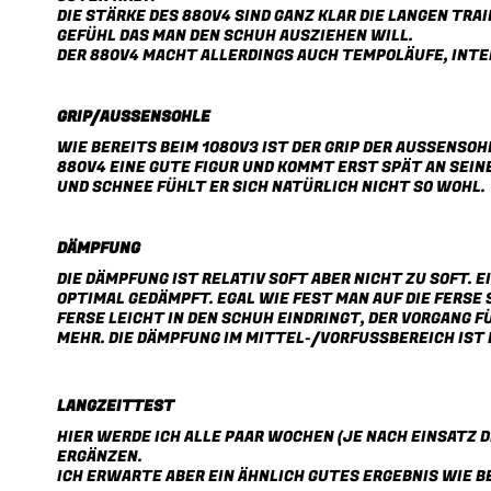
DIE STÄRKE DES 880V4 SIND GANZ KLAR DIE LANGEN TR
GEFÜHL DAS MAN DEN SCHUH AUSZIEHEN WILL.
DER 880V4 MACHT ALLERDINGS AUCH TEMPOLÄUFE, INT
GRIP/AUSSENSOHLE
WIE BEREITS BEIM 1080V3 IST DER GRIP DER AUSSENSOH
80V4 EINE GUTE FIGUR UND KOMMT ERST SPÄT AN SEIN
ND SCHNEE FÜHLT ER SICH NATÜRLICH NICHT SO WOHL.
DÄMPFUNG
DIE DÄMPFUNG IST RELATIV SOFT ABER NICHT ZU SOFT. E
PTIMAL GEDÄMPFT. EGAL WIE FEST MAN AUF DIE FERSE 
ERSE LEICHT IN DEN SCHUH EINDRINGT, DER VORGANG FÜ
EHR. DIE DÄMPFUNG IM MITTEL-/VORFUSSBEREICH IST 
LANGZEITTEST
HIER WERDE ICH ALLE PAAR WOCHEN (JE NACH EINSATZ
RGÄNZEN.
ICH ERWARTE ABER EIN ÄHNLICH GUTES ERGEBNIS WIE B