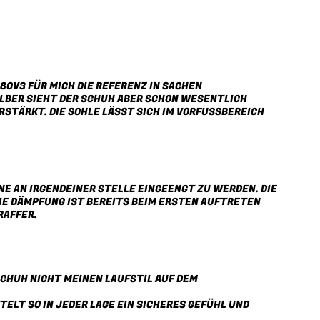
80V3 FÜR MICH DIE REFERENZ IN SACHEN
SILBER SIEHT DER SCHUH ABER SCHON WESENTLICH
TÄRKT. DIE SOHLE LÄSST SICH IM VORFUSSBEREICH G
 AN IRGENDEINER STELLE EINGEENGT ZU WERDEN. DIE Z
E DÄMPFUNG IST BEREITS BEIM ERSTEN AUFTRETEN P
FFER.
SCHUH NICHT MEINEN LAUFSTIL AUF DEM
LT SO IN JEDER LAGE EIN SICHERES GEFÜHL UND G