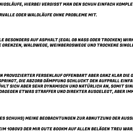
AINIGSLÄUFE, HIERBEI VERGISST MAN DEN SCHUH EINFACH KOMPL
ERVALLE ODER WALDLÄUFE OHNE PROBLEME MIT.
LE BESONDERS AUF ASPHALT (EGAL OB NASS ODER TROCKEN) WIRK
E GRENZEN, WALDWEGE, WEINBERGSWEGE UND TROCKENE SINGLET
IN PROVOZIERTER FERSENLAUF OFFENBART ABER GANZ KLAR DIE G
SPRINGT, DIE ABZORB DÄMPFUNG SCHLUCKT DEN AUFPRALL EINFAC
HLT SICH ABER SEHR DYNAMISCH UND NATÜRLICH AN, SOMIT SIND
DAGEGEN ETWAS STRAFFER UND DIREKTER AUSGELEGT, ABER IM
 DES SCHUHS) MEINE BEOBACHTUNGEN ZUR ABNUTZUNG DER AUSS
EIM 1080V3 DER MIR GUTE 800KM AUF ALLEN BELÄGEN TREU WAR