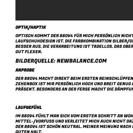
OPTIK/HAPTIK
OPTISCH KOMMT DER 880V4 FÜR MICH PERSÖNLICH NICHT 
LAUFSCHUHDESIGN IST. DIE FARBKOMBINATION SILBER/G
BESSER AUS. DIE VERARBEITUNG IST TADELLOS. DAS OBE
UT FLEXEN.
BILDERQUELLE:
NEWBALANCE.COM
ANPROBE
DER 880V4 MACHT DIREKT BEIM ERSTEN REINSCHLÜPFEN 
EHENBOX IST MIR PERSÖNLICH HOCH UND BREIT GENUG A
RÄSENT. BESONDERS AN DER FERSE MACHT DIE DÄMPFUNG
LAUFGEFÜHL
IM 880V4 FÜHLT MAN SICH VOM ERSTEN SCHRITT AN WO
MITTEL-/VORFUSS UND VERLEITET MICH AUCH NICHT DA
DER 880V4 IST SCHÖN NEUTRAL. MEINER MEINUNG NACH I
UTEN HALT.