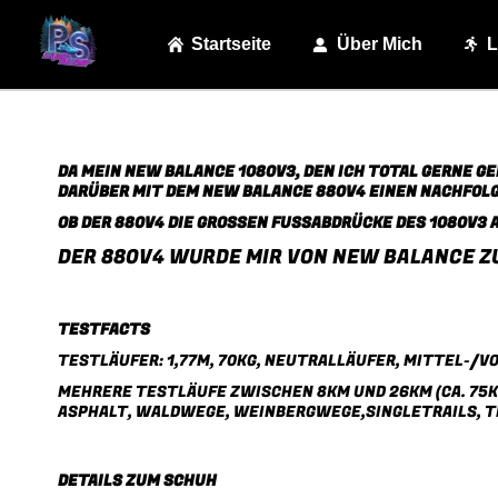
Startseite
Über Mich
L
DA MEIN
NEW BALANCE 1080V3
, DEN ICH TOTAL GERNE 
DARÜBER MIT DEM
NEW BALANCE 880V4
EINEN NACHFOLG
OB DER 880V4 DIE GROSSEN FUSSABDRÜCKE DES
1080V3
A
DER 880V4 WURDE MIR VON NEW BALANCE Z
TESTFACTS
TESTLÄUFER: 1,77M, 70KG, NEUTRALLÄUFER, MITTEL-/
MEHRERE TESTLÄUFE ZWISCHEN 8KM UND 26KM (CA. 75
ASPHALT, WALDWEGE, WEINBERGWEGE,SINGLETRAILS, 
DETAILS ZUM SCHUH