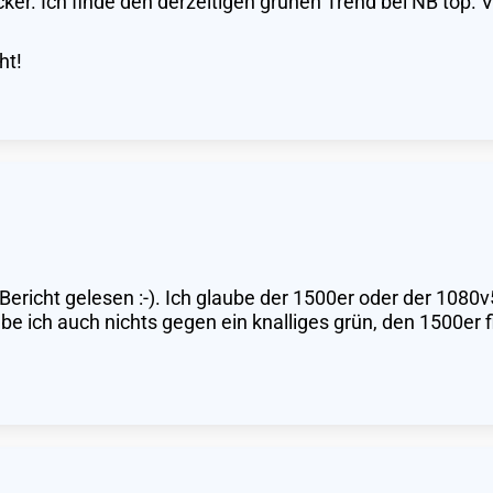
er. Ich finde den derzeitigen grünen Trend bei NB top. V
ht!
 Bericht gelesen :-). Ich glaube der 1500er oder der 10
e ich auch nichts gegen ein knalliges grün, den 1500er f