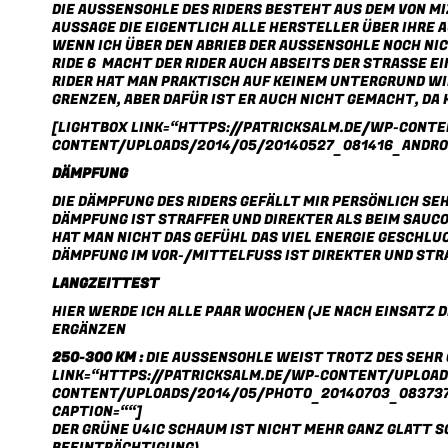
DIE AUSSENSOHLE DES RIDERS BESTEHT AUS DEM VON M
AUSSAGE DIE EIGENTLICH ALLE HERSTELLER ÜBER IHRE
WENN ICH ÜBER DEN ABRIEB DER AUSSENSOHLE NOCH NICH
RIDE 6
MACHT DER RIDER AUCH ABSEITS DER STRASSE EIN
IDER HAT MAN PRAKTISCH AUF KEINEM UNTERGRUND WIRK
ENZEN, ABER DAFÜR IST ER AUCH NICHT GEMACHT, DA 
[LIGHTBOX LINK=“HTTPS://PATRICKSALM.DE/WP-CONT
CONTENT/UPLOADS/2014/05/20140527_081416_ANDROID-
DÄMPFUNG
DIE DÄMPFUNG DES RIDERS GEFÄLLT MIR PERSÖNLICH SEH
DÄMPFUNG IST STRAFFER UND DIREKTER ALS BEIM
SAUCO
AT MAN NICHT DAS GEFÜHL DAS VIEL ENERGIE GESCHLUC
MPFUNG IM VOR-/MITTELFUSS IST DIREKTER UND STRAF
LANGZEITTEST
HIER WERDE ICH ALLE PAAR WOCHEN (JE NACH EINSATZ
RGÄNZEN
250-300 KM :
DIE AUSSENSOHLE WEIST TROTZ DES SEHR
LINK=“HTTPS://PATRICKSALM.DE/WP-CONTENT/UPLOAD
CONTENT/UPLOADS/2014/05/PHOTO_20140703_083737-3
CAPTION=““]
DER GRÜNE U4IC SCHAUM IST NICHT MEHR GANZ GLATT S
BEEINTRÄCHTIGUNG)