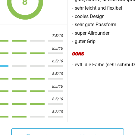
8
sehr leicht und flexibel
cooles Design
sehr gute Passform
super Allrounder
7.5/10
guter Grip
8.5/10
CONS
6.5/10
evtl. die Farbe (sehr schmutz
8.5/10
8.5/10
8.5/10
8.2/10