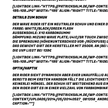
[LIGHTBOX LINK=“HTTPS://PATRICKSALM.DE/WP-CONT
195×109.JPG“ WIDTH=“195″ ALIGN=“RIGHT“ TITLE=“RIDE
DETAILS ZUM SCHUH
DER WAVE RIDER IST EIN NEUTRALER SCHUH UND EINER 
FARBE: WHITE/BLACK/GREEN FLASH
AUSSENSOHLE: X10 KARBONGUMMI
DÄMPFUNG: MIZUNO WAVE PLATE; U4IC/SR TOUCH ZWIS
DIE SPRENGUNG (HÖHENUNTERSCHIED VOR-/RÜCKFUSS) LI
DAS GEWICHT GIBT DER HERSTELLER MIT 250GR. AN (BEI 
DIE UVP LIEGT BEI 139€
[LIGHTBOX LINK=“HTTPS://PATRICKSALM.DE/WP-CONT
195×109.JPG“ WIDTH=“195″ ALIGN=“RIGHT“ TITLE=“RIDE
OPTIK/HAPTIK
DER RIDER SIEHT DYNAMISCH ABER EHER UNAUFFÄLLIG A
EREITS BEIM ERSTEN HANDSON FÄLLT DIE LEICHTIGKEIT 
EINERLEI MÄNGEL. DER SCHUH IST WEITGEHEND AUS E
DEN RIDER GIBT ES IN EINER VIELZAHL VON FARBKOMBINA
[LIGHTBOX LINK=“HTTPS://PATRICKSALM.DE/WP-CONT
CONTENT/UPLOADS/2014/05/20140527_081358_ANDROID
CAPTION=““]