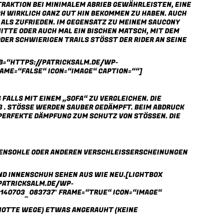
TRAKTION BEI MINIMALEM ABRIEB GEWÄHRLEISTEN, EINE
CH WIRKLICH GANZ GUT HIN BEKOMMEN ZU HABEN. AUCH
R ALS ZUFRIEDEN. IM GEGENSATZ ZU MEINEM
SAUCONY
TTE ODER AUCH MAL EIN BISCHEN MATSCH, MIT DEM R
 SCHWIERIGEN TRAILS STÖSST DER RIDER AN SEINE GR
B=“HTTPS://PATRICKSALM.DE/WP-
AME=“FALSE“ ICON=“IMAGE“ CAPTION=““]
 FALLS MIT EINEM „SOFA“ ZU VERGLEICHEN. DIE
3
. STÖSSE WERDEN SAUBER GEDÄMPFT. BEIM ABDRUCK H
ERFEKTE DÄMPFUNG ZUM SCHUTZ VON STÖSSEN. DIE DÄ
ENSOHLE ODER ANDEREN VERSCHLEISSERSCHEINUNGEN E
ND INNENSCHUH SEHEN AUS WIE NEU.[LIGHTBOX
PATRICKSALM.DE/WP-
140703_083737″ FRAME=“TRUE“ ICON=“IMAGE“
SCHOTTE WEGE) ETWAS ANGERAUHT (KEINE