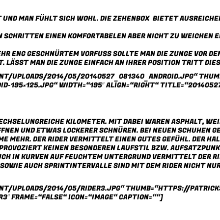
UND MAN FÜHLT SICH WOHL. DIE ZEHENBOX BIETET AUSREICHEN
N SCHRITTEN EINEN KOMFORTABELEN ABER NICHT ZU WEICHEN E
 ENG GESCHNÜRTEM VORFUSS SOLLTE MAN DIE ZUNGE VOR DEM S
LÄSST MAN DIE ZUNGE EINFACH AN IHRER POSITION TRITT DIES
ENT/UPLOADS/2014/05/20140527_081340_ANDROID.JPG“ THUM
-195×125.JPG“ WIDTH=“195″ ALIGN=“RIGHT“ TITLE=“2014052
BWECHSELUNGREICHE KILOMETER. MIT DABEI WAREN ASPHALT, W
ÖFFNEN UND ETWAS LOCKERER SCHNÜREN. BEI NEUEN SCHUHEN G
E MEHR. DER RIDER VERMITTELT EINEN GUTES GEFÜHL. DER HA
PROVOZIERT KEINEN BESONDEREN LAUFSTIL BZW. AUFSATZPUNKT
UCH IN KURVEN AUF FEUCHTEM UNTERGRUND VERMITTELT DER RID
SOWIE AUCH SPRINTINTERVALLE SIND MIT DEM RIDER NICHT NU
ENT/UPLOADS/2014/05/RIDER3.JPG“ THUMB=“HTTPS://PATRIC
R3″ FRAME=“FALSE“ ICON=“IMAGE“ CAPTION=““]