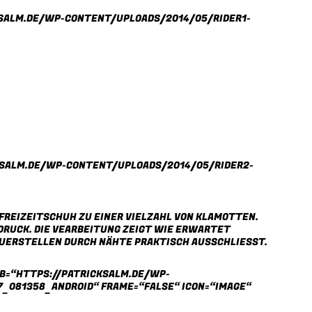
KSALM.DE/WP-CONTENT/UPLOADS/2014/05/RIDER1-
KSALM.DE/WP-CONTENT/UPLOADS/2014/05/RIDER2-
REIZEITSCHUH ZU EINER VIELZAHL VON KLAMOTTEN. B
RUCK. DIE VEARBEITUNG ZEIGT WIE ERWARTET K
ERSTELLEN DURCH NÄHTE PRAKTISCH AUSSCHLIESST.
B=“HTTPS://PATRICKSALM.DE/WP-
7_081358_ANDROID“ FRAME=“FALSE“ ICON=“IMAGE“