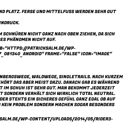
D PLATZ. FERSE UND MITTELFUSS WERDEN SEHR GUT G
INDRUCK.
CHNÜREN NICHT GANZ NACH OBEN ZIEHEN, DA SICH SO
ES PHÄNOMEN NICHT AUF.
B=“HTTPS://PATRICKSALM.DE/WP-
7_081340_ANDROID“ FRAME=“FALSE“ ICON=“IMAGE“
EINBERGSWEGE, WALDWEGE, SINGLETRAILS. NACH KURZEM
EHÖRT DAS ABER MEIST DAZU. DANACH GAB ES WÄHREND
LT IM SCHUH IST SEHR GUT. MAN BEKOMMT JEDERZEIT
 SONDERN VERHÄLT SICH WIRKLICH TOTAL NEUTRAL.
ER STEHTS EIN SICHERES GEFÜHL GANZ EGAL OB AUF
R KEIN PROBLEM SONDERN MACHEN SOGAR BESONDERS
KSALM.DE/WP-CONTENT/UPLOADS/2014/05/RIDER3-