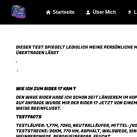
Startseite
Über Mich
L
DIESER TEST SPIEGELT LEDIGLICH MEINE PERSÖNLICHE M
BERTRAGEN LÄSST
.
.
WIE ICH ZUM RIDER 17 KAM ?
DEN WAVE RIDER HABE ICH SCHON SEIT LÄNGEREM IM KOP
AUF ANFRAGE WURDE MIR DER RIDER 17 JETZT VON EIN
WEISE BEEINFLUSST.
TESTFACTS
TESTLÄUFER: 1,77M, 70KG, NEUTRALLÄUFER, MITTEL-/
TESTSTRECKE: 26KM, 770 HM, ASPHALT, WALDWEGE, SIN
WEINBERGWEGE, BERGAUF/BERGAB, FEUCHT