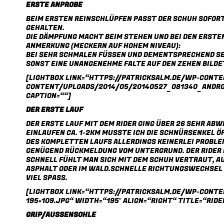
ERSTE ANPROBE
BEIM ERSTEN REINSCHLÜPFEN PASST DER SCHUH SOFORT 
EHALTEN.
DIE DÄMPFUNG MACHT BEIM STEHEN UND BEI DEN ERSTE
ANMERKUNG (MECKERN AUF HOHEM NIVEAU):
BEI SEHR SCHMALEN FÜSSEN UND DEMENTSPRECHEND SEHR
NST EINE UNANGENEHME FALTE AUF DEN ZEHEN BILDET. 
[LIGHTBOX LINK=“HTTPS://PATRICKSALM.DE/WP-CONT
CONTENT/UPLOADS/2014/05/20140527_081340_ANDROID
CAPTION=““]
DER ERSTE LAUF
DER ERSTE LAUF MIT DEM RIDER GING ÜBER 26 SEHR A
EINLAUFEN CA. 1-2KM MUSSTE ICH DIE SCHNÜRSENKEL 
DES KOMPLETTEN LAUFS ALLERDINGS KEINERLEI PROBLEM
GENÜGEND RÜCKMELDUNG VOM UNTERGRUND. DER RIDER 
SCHNELL FÜHLT MAN SICH MIT DEM SCHUH VERTRAUT, A
ASPHALT ODER IM WALD.SCHNELLE RICHTUNGSWECHSEL 
VIEL SPASS.
[LIGHTBOX LINK=“HTTPS://PATRICKSALM.DE/WP-CONT
195×109.JPG“ WIDTH=“195″ ALIGN=“RIGHT“ TITLE=“RIDE
GRIP/AUSSENSOHLE