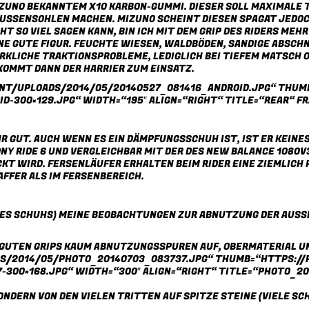
IZUNO BEKANNTEM X10 KARBON-GUMMI. DIESER SOLL MAXIMALE 
 AUSSENSOHLEN MACHEN. MIZUNO SCHEINT DIESEN SPAGAT JEDO
T SO VIEL SAGEN KANN, BIN ICH MIT DEM GRIP DES RIDERS MEH
E GUTE FIGUR. FEUCHTE WIESEN, WALDBÖDEN, SANDIGE ABSCHNI
LICHE TRAKTIONSPROBLEME, LEDIGLICH BEI TIEFEM MATSCH ODER
KOMMT DANN DER
HARRIER
ZUM EINSATZ.
ENT/UPLOADS/2014/05/20140527_081416_ANDROID.JPG“ THUM
300×129.JPG“ WIDTH=“195″ ALIGN=“RIGHT“ TITLE=“REAR“ FR
R GUT. AUCH WENN ES EIN DÄMPFUNGSSCHUH IST, IST ER KEINES
NY RIDE 6
UND VERGLEICHBAR MIT DER DES
NEW BALANCE 1080V
KT WIRD. FERSENLÄUFER ERHALTEN BEIM RIDER EINE ZIEMLICH P
FER ALS IM FERSENBEREICH.
 DES SCHUHS) MEINE BEOBACHTUNGEN ZUR ABNUTZUNG DER AUSS
 GUTEN GRIPS KAUM ABNUTZUNGSSPUREN AUF, OBERMATERIAL U
S/2014/05/PHOTO_20140703_083737.JPG“ THUMB=“HTTPS://
00×168.JPG“ WIDTH=“300″ ALIGN=“RIGHT“ TITLE=“PHOTO_20
ONDERN VON DEN VIELEN TRITTEN AUF SPITZE STEINE (VIELE 