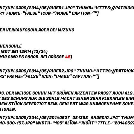
ENT/UPLOADS/2014/05/RIDER1.JPG“ THUMB=“HTTPS://PATRIC
R1″ FRAME=“FALSE“ ICON=“IMAGE“ CAPTION=““]
DER VERKAUFSSCHLAGER BEI MIZUNO
CHENSOHLE
EGT BEI 12MM (12/24)
MIR SIND ES 289GR. BEI GRÖSSE
45
)
ENT/UPLOADS/2014/05/RIDER2.JPG“ THUMB=“HTTPS://PATRIC
R2″ FRAME=“FALSE“ ICON=“IMAGE“ CAPTION=““]
US. DER WEISSE SCHUH MIT GRÜNEN AKZENTEN PASST AUCH ALS F
DES SCHUHS AUF. DIE SOHLE MACHT EINEN SEHR FLEXIBLEN EIND
INEM STÜCK GEFERTIGT BZW. GEKLEBT WAS UNANGENEHME SCHEU
TIONEN.
ENT/UPLOADS/2014/05/20140527_081358_ANDROID.JPG“ THUM
-300×157.JPG“ WIDTH=“195″ ALIGN=“RIGHT“ TITLE=“2014052