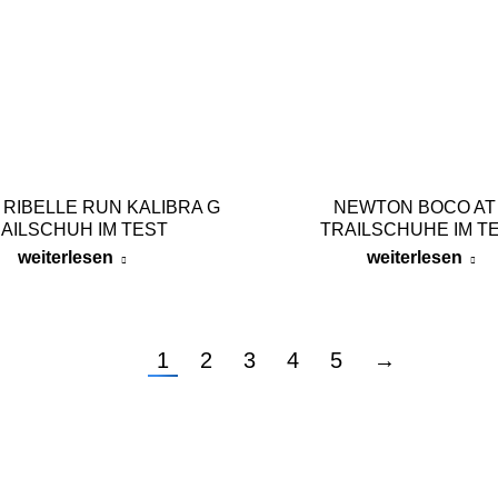
RIBELLE RUN KALIBRA G
NEWTON BOCO AT
AILSCHUH IM TEST
TRAILSCHUHE IM T
weiterlesen
weiterlesen
1
2
3
4
5
→