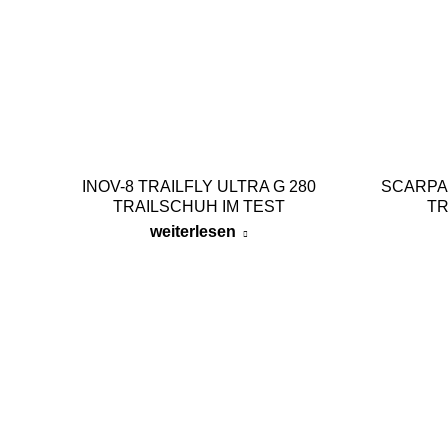
INOV-8 TRAILFLY ULTRA G 280
SCARPA 
TRAILSCHUH IM TEST
TR
weiterlesen
WER IST PATRICKSALM.DE?