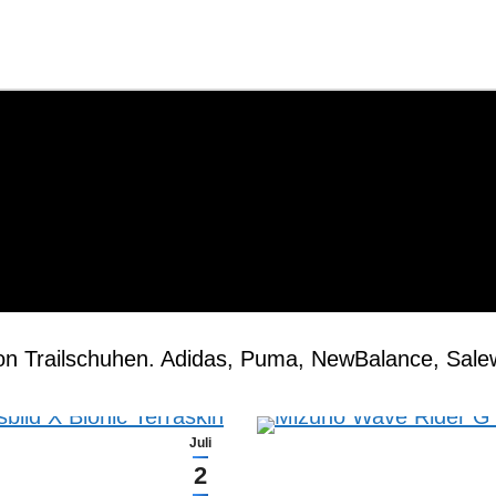
ftipps/Blog
Tests
Lauftools
No Run
e von Trailschuhen. Adidas, Puma, NewBalance, Sal
Juli
2