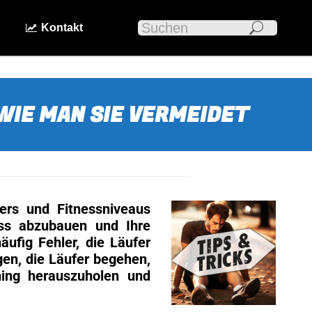
Search:
n
Kontakt
 WIE MAN SIE VERMEIDET
ters und Fitnessniveaus
ess abzubauen und Ihre
äufig Fehler, die Läufer
gen, die Läufer begehen,
ing herauszuholen und