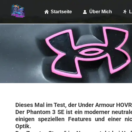
Startseite
Über Mich
L
Dieses Mal im Test, der Under Armour HOV
Der Phantom 3 SE ist ein moderner neutra
einigen speziellen Features und einer n
Optik.