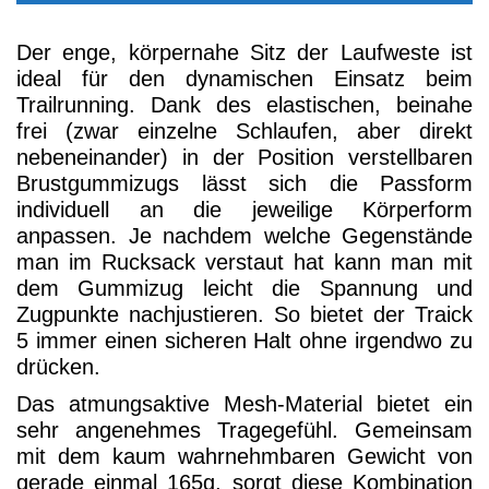
wichtigen Dinge während des Laufs ohne das
irgendetwas dabei auf mein Handy drückt oder
herumwackelt oder herausfallen könnte. Im
Gegensatz zu meinen anderen Rucksäcken bei
denen mein Handy (Xiaomi Redmi Note 12 inkl.
Hülle) entweder gar nicht oder nur mit Mühe in
die vorderen Reißverschlusstaschen passt,
macht Deuter die beiden Taschen groß genug
das es auch ohne zerren und drücken geht.
Die Softflaschen können bei bedarf zusätzlich
mit Haltegummis gesichert werden, obwohl sie
auch ohne Sicherung ziemlich sicher sitzen.
Die Laufstöcke lassen sich ebenfalls mühelos
ohne viel gefummel an den dafür vorgesehenen
Schlaufen befestigen.
Der Traick 5 bietet ausreichend Stauraum für
kurze bis mittlere Trailruns. Im Hauptfach finden
eine leichte Jacke, Mütze, Handschuhe und