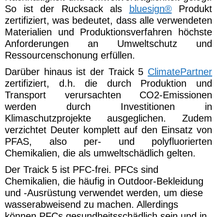
MEIN FAZIT ZUM DEUTER
TRAICK 5
deuter ist kein unerfahrener neuer Hersteller
von Rucksäcken sonder hat einiges an
Erfahrung in der Produktion verschiedenster
hochwertiger Rucksäcke und das merkt man
auch dem Traick 5 an.
Deuter liefert mit dem Traick 5 einen
überzeugenden und durchdachten Trailrunning
Rucksack, der sich meiner Meinung nach im
hart umkämpften Markt der kleinen leichten