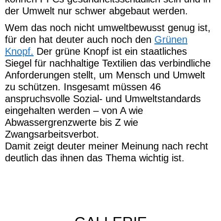
Laufrucksäcke absolut behaupten kann.
Der Traick 5 hat praktisch keine Schwäche,
lässt irgendetwas vermissen oder gibt mir die
Möglichkeit für Kritik. Die Passform ist super
und der Rucksack lässt sich mit den frei
verstellbaren Brustgummis genau so anpassen
wie man es möchte. Es gibt viele Taschen, in
den richtigen Größen, an den richtigen Stellen,
es gibt Halter, Gummis und Öffnungen. Mein
Handy passt problemlos rechts oder links in
die Reißverschluss Brusttasche, die
Softflaschen passen perfekt, können mit einem
Gummi gesichert werden und sitzen weder zu
hoch noch zu tief.
Alles in Allem ist der Deuter Traick 5 nicht nur
optisch mein neuer Lieblingsrucksack, sondern
auch bei meine erste Wahl beim Griff nach
einem Rucksack der einfach funktioniert.