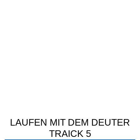
viele Male in unterschiedlichsten
Konfigurationen genutzt, egal ob voll gepackt
mit Flaschen, Jacke, Handy, Schlüssel,
Kopfhörern und Obst oder leer, egal ob mit T-
Shirt oder einer dicken Jacke darunter, der
Traick 5 sitzt immer einwandfrei und macht
keinerlei Probleme.
STAURAUM/TASCHEN/HALTE
- DAS PASST ALLES REIN IN
DEN TRAICK 5
Die Positionierung und Dimensionierung der
Fächer und Taschen ist ziemlich perfekt und
ermöglicht einen schnellen Zugriff auf alle