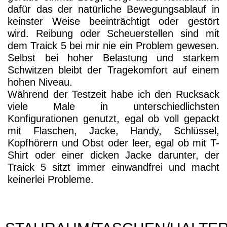
andere Utensilien Platz. Die beiden
Reißverschlusstaschen vorne sind ideal für
Handy, Schlüssel und andere Kleinigkeiten. In
den beiden offenen Seitentaschen können z.B.
Energieriegel Handschuhe oder Mütze verstaut
werden. Außerdem verfügt der Traick 5 im
hinteren Hauptfach über eine Innentasche mit
Reißverschluss, in der Wertsachen sicher
aufbewahrt werden können. Einer der vorderen
Reißverschlusstaschen hat noch einen kleinen
Karabinerhaken und obwohl ich keine Angst
habe meinen Schlüssel aus der Tasche zu
verlieren nutze ich den Karabinerhaken und
sichere damit meinen Schlüssel weil er halt da
ist und sicher ist eben auch sicher.
Also, kurz gesagt, ich habe absolut nichts am
Stauraum des Traick 5 zu bemängeln oder zu
verbessern, genau diese Taschen habe ich mir
bei meinen anderen Rucksäcken immer