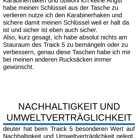
eingehalten werden – von A wie
Abwassergrenzwerte bis Z wie
Zwangsarbeitsverbot.
Damit zeigt deuter meiner Meinung nach recht
deutlich das ihnen das Thema wichtig ist.
GALLERIE