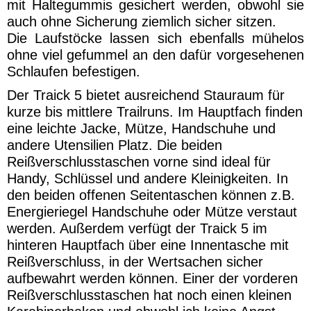
werden durch Investitionen in
Klimaschutzprojekte ausgeglichen. Zudem
verzichtet Deuter komplett auf den Einsatz von
PFAS, also per- und polyfluorierten
Chemikalien, die als umweltschädlich gelten.
Der Traick 5 ist PFC-frei. PFCs sind
Chemikalien, die häufig in Outdoor-Bekleidung
und -Ausrüstung verwendet werden, um diese
wasserabweisend zu machen. Allerdings
können PFCs gesundheitsschädlich sein und in
der Umwelt nur schwer abgebaut werden.
Wem das noch nicht umweltbewusst genug ist,
für den hat deuter auch noch den
Grünen
Knopf.
Der grüne Knopf ist ein staatliches
Siegel für nachhaltige Textilien das verbindliche
Anforderungen stellt, um Mensch und Umwelt
zu schützen. Insgesamt müssen 46
anspruchsvolle Sozial- und Umweltstandards