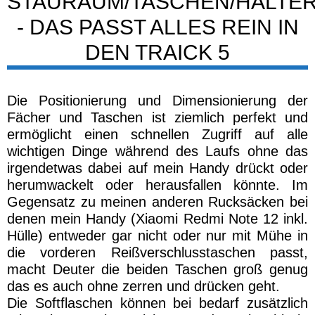
gewünscht.
NACHHALTIGKEIT UND
UMWELTVERTRÄGLICHKEIT
deuter hat beim Traick 5 besonderen Wert auf
Nachhaltigkeit und Umweltverträglichkeit gelegt.
So ist der Rucksack als
bluesign®
Produkt
zertifiziert, was bedeutet, dass alle verwendeten
Materialien und Produktionsverfahren höchste
Anforderungen an Umweltschutz und
Ressourcenschonung erfüllen.
Darüber hinaus ist der Traick 5
ClimatePartner
zertifiziert, d.h. die durch Produktion und
Transport verursachten CO2-Emissionen